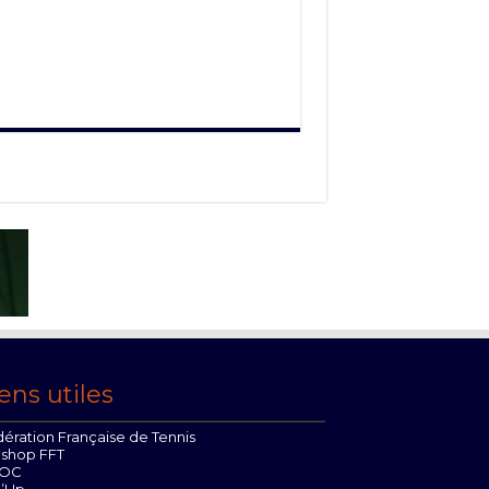
ens utiles
ération Française de Tennis
oshop FFT
OC