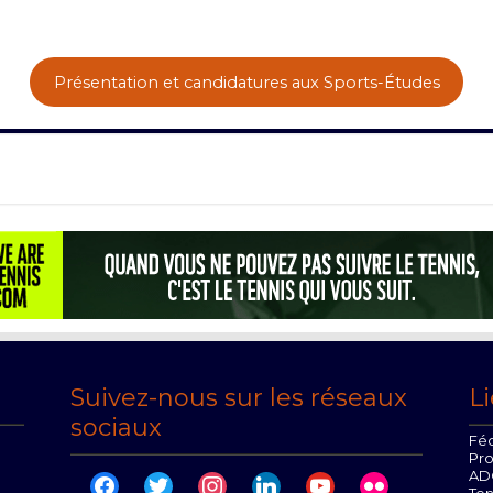
Présentation et candidatures aux Sports-Études
Suivez-nous sur les réseaux
Li
sociaux
Féd
Pr
AD
facebook
twitter
instagram
linkedin
youtube
flickr