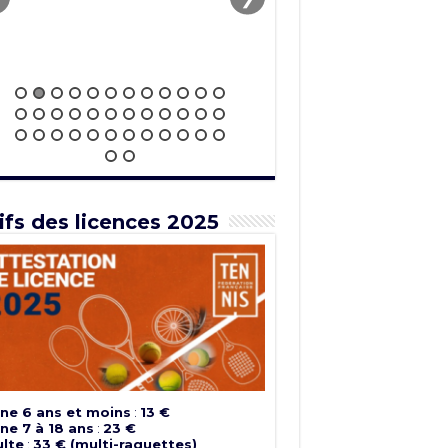
ifs des licences 2025
ne 6 ans et moins
:
13 €
ne 7 à 18 ans
:
23 €
lte
:
33 € (multi-raquettes)