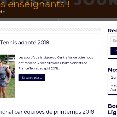
os enseignants !
compte !
EAD
ation aux métiers du Ten
le...
Rec
Tennis adapté 2018
Les sportifs de la Ligue du Centre Val de Loire nous
ont ramené 3 médailles des Championnats de
France Tennis adapté 2018...
Nos
Du 
En savoir plus...
Mati
Aprè
Bou
ional par équipes de printemps 2018
Lig