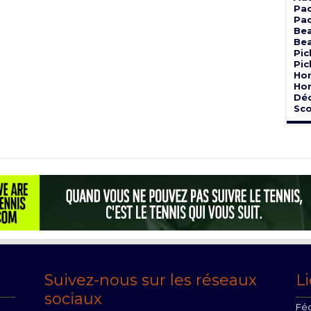
Pad
Pad
Bea
Bea
Pic
Pic
Hor
Hor
Dé
Sco
Suivez-nous sur les réseaux
Li
sociaux
Féd