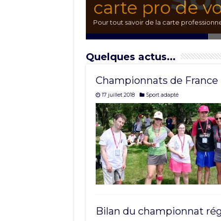
carte pro de v
Chaque point 
Offre balles H
Centre de form
Pour tout savoir de la carte professionnel
Quelques actus...
Championnats de France 
17 juillet 2018
Sport adapté
Bilan du championnat rég