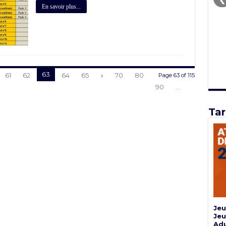
En savoir plus...
63
61
62
64
65
»
70
80
Page 63 of 115
90
...
Tar
Jeu
Jeu
Adu