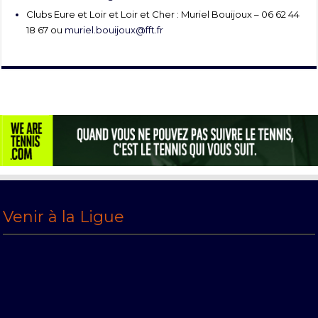
Clubs Eure et Loir et Loir et Cher : Muriel Bouijoux – 06 62 44
18 67 ou
muriel.bouijoux@fft.fr
Venir à la Ligue