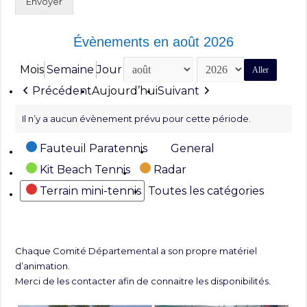
Envoyer
Évènements en août 2026
Mois
Semaine
Jour
Mois
Année
Précédent
Aujourd’hui
Suivant
Il n’y a aucun évènement prévu pour cette période.
Catégories
Fauteuil Paratennis
General
Kit Beach Tennis
Radar
Terrain mini-tennis
Toutes les catégories
Chaque Comité Départemental a son propre matériel
d’animation.
Merci de les contacter afin de connaitre les disponibilités.