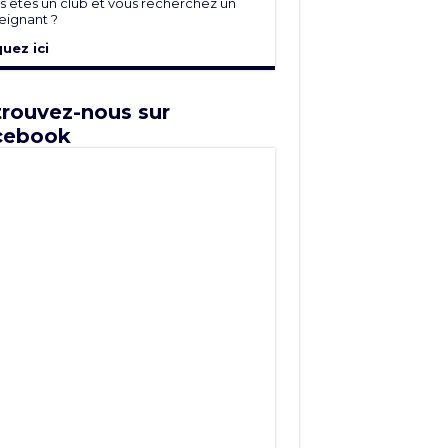
s êtes un club et vous recherchez un
eignant ?
quez ici
rouvez-nous sur
cebook