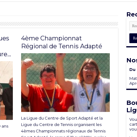
Rec
ues
4ème Championnat
Régional de Tennis Adapté
ure…
Nos
Du 
Mati
Aprè
Bou
Lig
La Ligue du Centre de Sport Adapté et la
Vou
cart
Ligue du Centre de Tennis organisent les
0 ans
vou
4èmes Championnats régionaux de Tennis