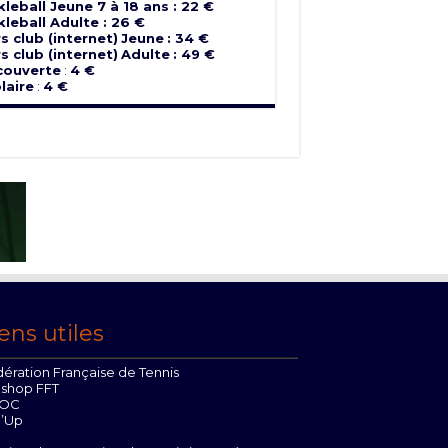
kleball Jeune 7 à 18 ans : 22 €
kleball Adulte : 26 €
s club (internet)
Jeune
: 34 €
s club (internet)
Adulte
: 49 €
couverte
:
4 €
laire
:
4 €
ens utiles
ération Française de Tennis
oshop FFT
OC
n’Up