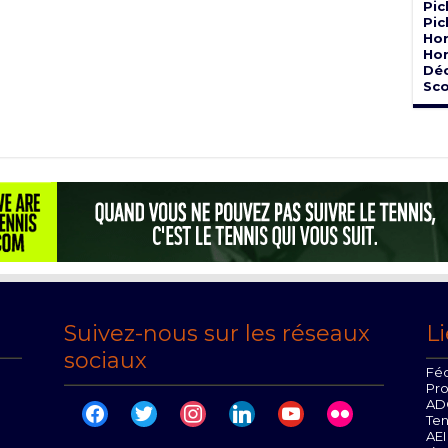
Pic
Pic
Hor
Hor
Dé
Sco
Suivez-nous sur les réseaux
Li
sociaux
Féd
Pr
AD
facebook
twitter
instagram
linkedin
youtube
flickr
Te
AEI