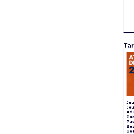
Tar
Jeu
Jeu
Adu
Pad
Pad
Bea
Bea