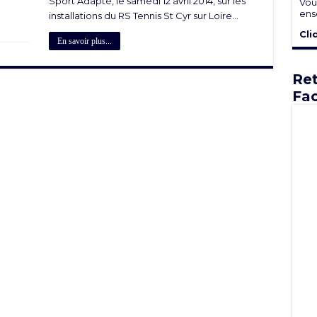
Sport Adapté, le samedi 12 avril 2014, sur les
Vou
ens
installations du RS Tennis St Cyr sur Loire...
Cli
En savoir plus...
Ret
Fa