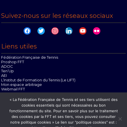
Suivez-nous sur les réseaux sociaux
facebook
twitter
instagram
linkedin
youtube
flickr
Liens utiles
Fédération Française de Tennis
Proshop FFT
ADOC
Ten’Up
AEI
L’Institut de Formation du Tennis (Le LIFT)
Mon espace arbitrage
Webmail FFT
Offres d’emploi
« La Fédération Française de Tennis et ses tiers utilisent des
Contact
cookies essentiels qui sont nécessaires au bon
Mentions Légales
fonctionnement du site. Pour en savoir plus sur le traitement
des cookies par la FFT et ses tiers, vous pouvez consulter
notre politique cookies » Le lien sur "politique cookies" est :
Tél : 02 54 51 23 10 | Mail :
ligue.centrevaldeloire@fft.fr