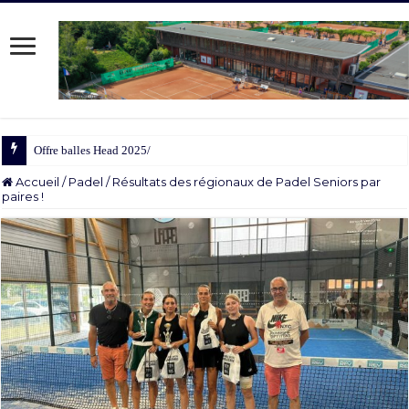
Offre balles Head 2025/2026
Accueil
/
Padel
/
Résultats des régionaux de Padel Seniors par
paires !