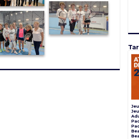
Tar
Jeu
Jeu
Adu
Pad
Pad
Bea
Bea