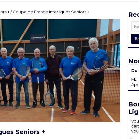
ors +
/
Coupe de France Interligues Seniors +
Rec
Nos
Du 
Mati
Aprè
Bou
Lig
Vou
cart
gues Seniors +
vou