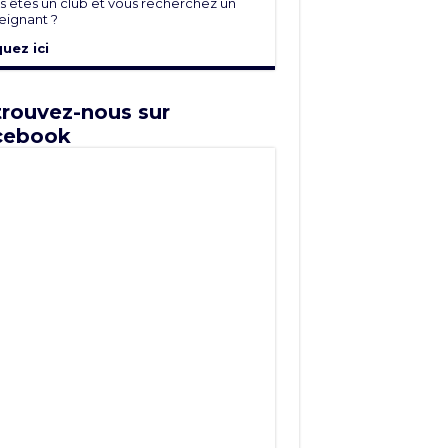
s êtes un club et vous recherchez un
eignant ?
quez ici
rouvez-nous sur
cebook