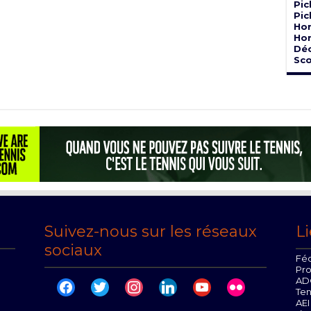
Pic
Pic
Hor
Hor
Dé
Sco
Suivez-nous sur les réseaux
Li
sociaux
Féd
Pr
AD
facebook
twitter
instagram
linkedin
youtube
flickr
Te
AEI