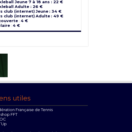
kleball Jeune 7 à 18 ans : 22 €
kleball Adulte : 26 €
s club (internet)
Jeune
: 34 €
s club (internet)
Adulte
: 49 €
couverte
:
4 €
laire
:
4 €
ens utiles
ération Française de Tennis
oshop FFT
OC
n’Up