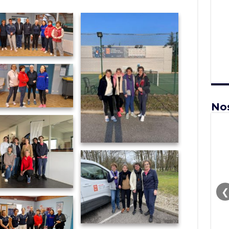
Nos
❮