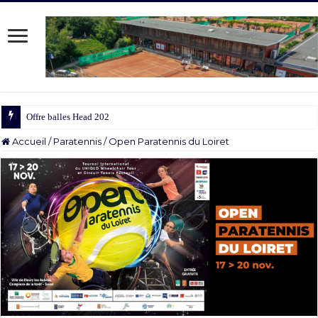
Offre balles Head 2025/2026
Accueil
/
Paratennis
/
Open Paratennis du Loiret