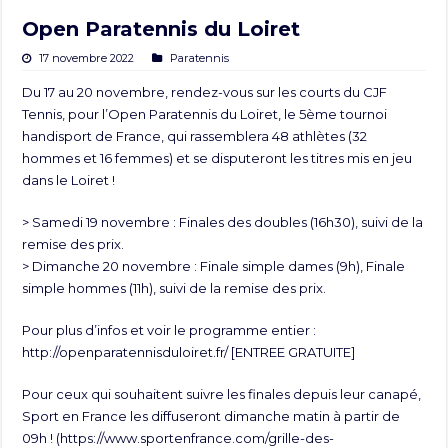
Open Paratennis du Loiret
17 novembre 2022
Paratennis
Du 17 au 20 novembre, rendez-vous sur les courts du CJF
Tennis, pour l’Open Paratennis du Loiret, le 5ème tournoi
handisport de France, qui rassemblera 48 athlètes (32
hommes et 16 femmes) et se disputeront les titres mis en jeu
dans le Loiret !
> Samedi 19 novembre : Finales des doubles (16h30), suivi de la
remise des prix.
> Dimanche 20 novembre : Finale simple dames (9h), Finale
simple hommes (11h), suivi de la remise des prix.
Pour plus d’infos et voir le programme entier :
http://openparatennisduloiret.fr/
[ENTREE GRATUITE]
Pour ceux qui souhaitent suivre les finales depuis leur canapé,
Sport en France les diffuseront dimanche matin à partir de
09h ! (
https://www.sportenfrance.com/grille-des-