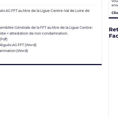
Vou
ens
ués AG FFT
au titre de la Ligue Centre-Val de Loire de
Cli
emblée Générale de la FFT au titre de la Ligue Centre-
Ret
liste + attestation de non condamnation.
Fa
(Pdf)
élégués AG FFT
(Word)
damnation
(Word)