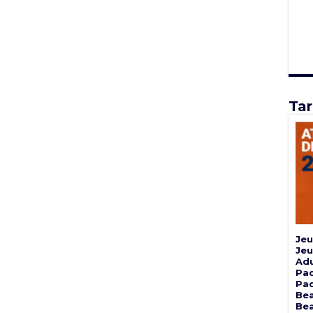
Tar
Jeu
Jeu
Adu
Pad
Pad
Bea
Bea