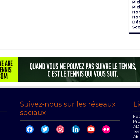
Pic
Pic
Hor
Hor
Dé
Sco
Suivez-nous sur les réseaux
Li
sociaux
Féd
Pr
AD
facebook
twitter
instagram
linkedin
youtube
flickr
Te
AEI