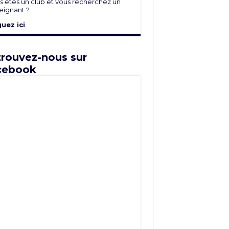
s êtes un club et vous recherchez un
eignant ?
quez ici
rouvez-nous sur
cebook