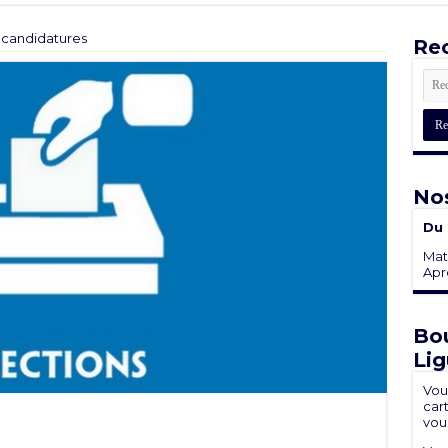
 candidatures
Rec
Nos
Du 
Mati
Aprè
Bou
Lig
Vou
cart
vou