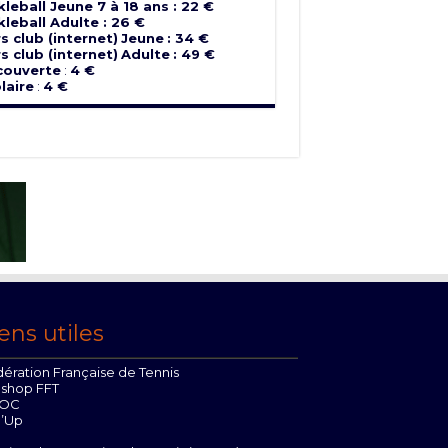
kleball Jeune 7 à 18 ans : 22 €
kleball Adulte : 26 €
s club (internet)
Jeune
: 34 €
s club (internet)
Adulte
: 49 €
couverte
:
4 €
laire
:
4 €
ens utiles
ération Française de Tennis
oshop FFT
OC
n’Up