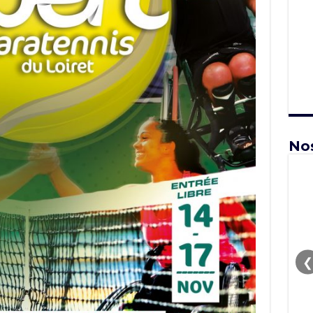
Nos
❮