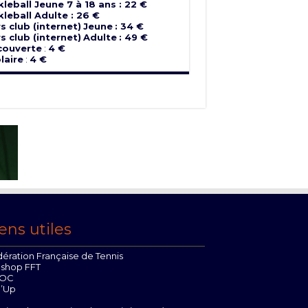
kleball Jeune 7 à 18 ans : 22 €
kleball Adulte : 26 €
s club (internet)
Jeune
: 34 €
s club (internet)
Adulte
: 49 €
couverte
:
4 €
laire
:
4 €
ens utiles
ération Française de Tennis
oshop FFT
OC
n’Up