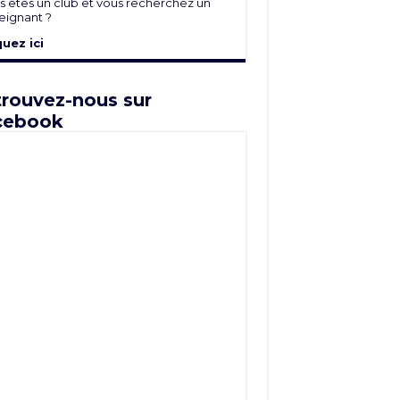
s êtes un club et vous recherchez un
eignant ?
quez ici
rouvez-nous sur
cebook