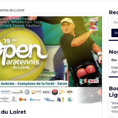
nnis du Loiret
Rec
Nos
Du 
Mati
Aprè
Bou
Lig
Vou
cart
du Loiret
vou