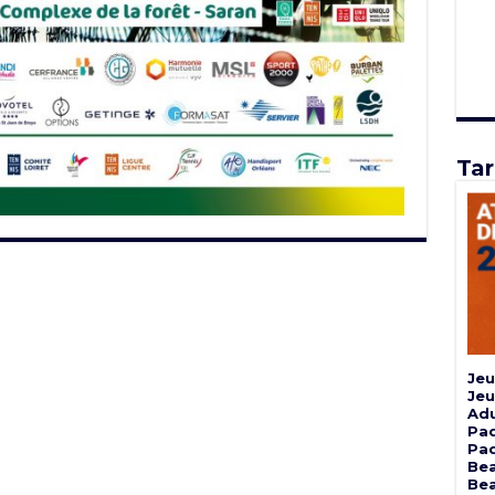
Tar
Jeu
Jeu
Adu
Pad
Pad
Bea
Bea