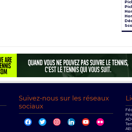
Pic
Pic
Hor
Hor
Dé
Sco
Suivez-nous sur les réseaux
Li
sociaux
Féd
Pr
AD
facebook
twitter
instagram
linkedin
youtube
flickr
Te
AEI