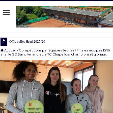
Offre balles Head 2025/2026
Accueil
/
Compétitions par équipes Jeunes
/
Finales équipes 15/16
ans : le SC Saint Amand et le TC Chapellois, champions régionaux !