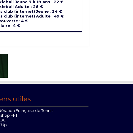
kleball Jeune 7 à 18 ans : 22 €
kleball Adulte : 26 €
s club (internet)
Jeune
: 34 €
s club (internet)
Adulte
: 49 €
couverte
:
4 €
laire
:
4 €
ens utiles
ération Française de Tennis
oshop FFT
OC
n’Up