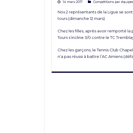
14 mars 2017
Compétitions par équipe
Nos 2 représentants de la Ligue se sont
tours (dimanche 12 mars)
Chez les filles, après avoir remporté l
Tours s’incline 3/0 contre le TC Trembla
Chez les garçons, le
Tennis Club Chapel
n’a pas réussi à battre l’AC Amiens (défai