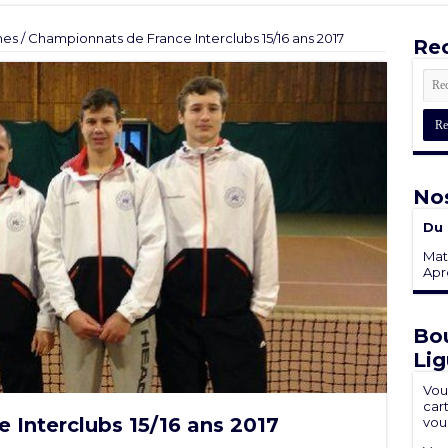
nes
/
Championnats de France Interclubs 15/16 ans 2017
Rec
Nos
Du 
Mati
Aprè
Bou
Lig
Vou
cart
 Interclubs 15/16 ans 2017
vou