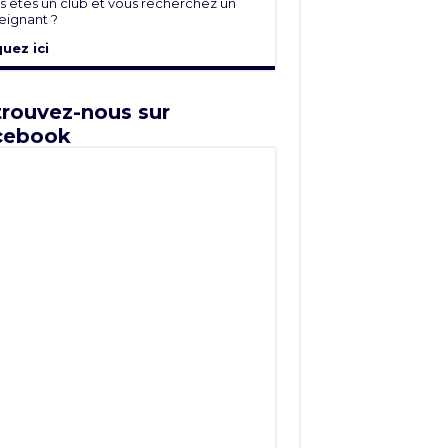
s êtes un club et vous recherchez un
eignant ?
quez ici
rouvez-nous sur
cebook