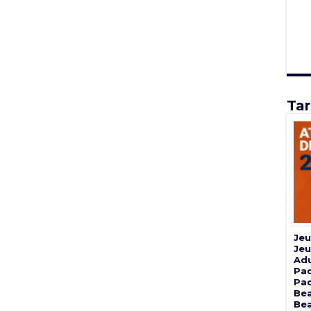
Tar
Jeu
Jeu
Adu
Pad
Pad
Bea
Bea