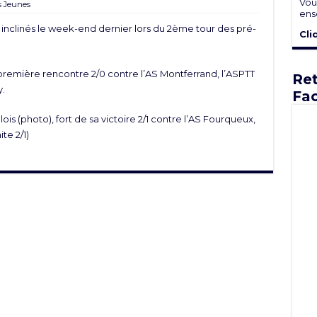
Vou
s Jeunes
ens
 inclinés le week-end dernier lors du 2ème tour des pré-
Cli
a première rencontre 2/0 contre l’AS Montferrand, l’ASPTT
Ret
y.
Fa
lois
(photo), fort de sa victoire 2/1 contre l’AS Fourqueux,
te 2/1)