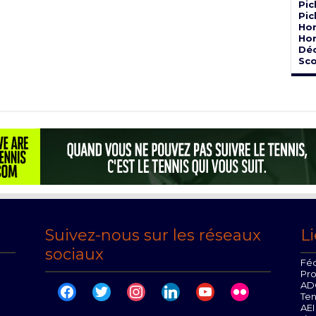
Pic
Pic
Hor
Hor
Dé
Sco
Suivez-nous sur les réseaux
Li
sociaux
Féd
Pr
AD
facebook
twitter
instagram
linkedin
youtube
flickr
Te
AEI