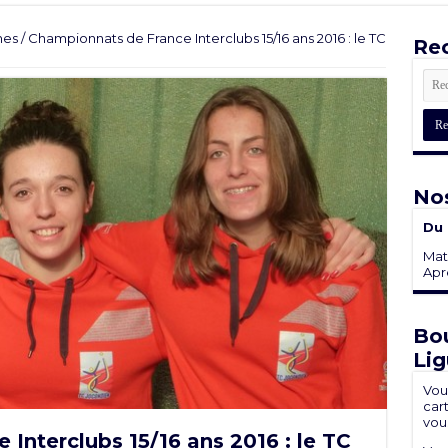
nes
/
Championnats de France Interclubs 15/16 ans 2016 : le TC
Rec
Nos
Du 
Mati
Aprè
Bou
Lig
Vou
cart
vou
Interclubs 15/16 ans 2016 : le TC