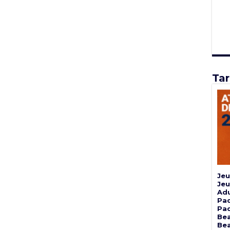
Tar
Jeu
Jeu
Adu
Pad
Pad
Bea
Bea