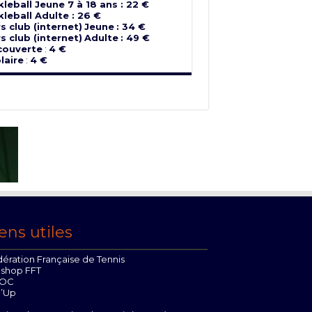
kleball Jeune 7 à 18 ans : 22 €
kleball Adulte : 26 €
s club (internet)
Jeune
: 34 €
s club (internet)
Adulte
: 49 €
couverte
:
4 €
laire
:
4 €
ens utiles
ération Française de Tennis
oshop FFT
OC
n’Up