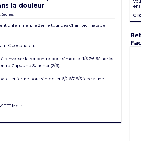
Vou
ans la douleur
ens
s Jeunes
Cli
assent brillamment le 2ème tour des Championnats de
Ret
Fa
e au TC Jocondien.
 à renverser la rencontre pour s’imposer 1/6 7/6 6/1 après
contre Capucine Sanoner (2/6).
atailler ferme pour s’imposer 6/2 6/7 6/3 face à une
’ASPTT Metz.