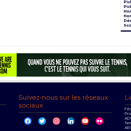
Pic
Pic
Hor
Hor
Dé
Sco
Suivez-nous sur les réseaux
Li
sociaux
Féd
Pr
AD
facebook
twitter
instagram
linkedin
youtube
flickr
Te
AEI