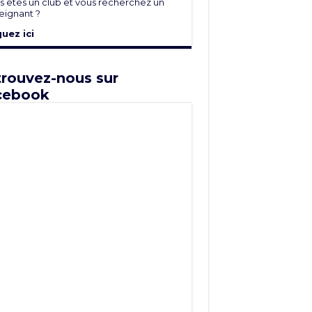
s êtes un club et vous recherchez un
eignant ?
quez ici
rouvez-nous sur
cebook