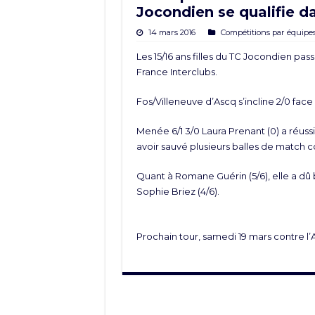
Jocondien se qualifie d
14 mars 2016
Compétitions par équipe
Les 15/16 ans filles du TC Jocondien p
France Interclubs.
Fos/Villeneuve d’Ascq s’incline 2/0 fac
Menée 6/1 3/0 Laura Prenant (0) a réussi
avoir sauvé plusieurs balles de match 
Quant à Romane Guérin (5/6), elle a dû b
Sophie Briez (4/6).
Prochain tour, samedi 19 mars contre l