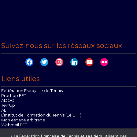
Suivez-nous sur les réseaux sociaux
facebook
twitter
instagram
linkedin
youtube
flickr
Liens utiles
Fédération Française de Tennis
Proshop FFT
ADOC
Ten’Up
AEI
L’Institut de Formation du Tennis (Le LIFT)
Mon espace arbitrage
Webmail FFT
Offres d’emploi
« La Fédération Française de Tennis et ses tiers utilisent des