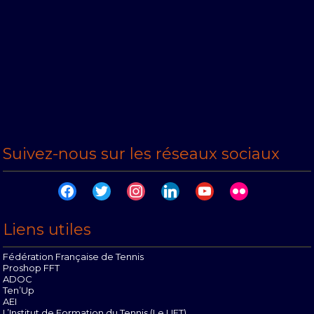
Suivez-nous sur les réseaux sociaux
facebook
twitter
instagram
linkedin
youtube
flickr
Liens utiles
Fédération Française de Tennis
Proshop FFT
ADOC
Ten’Up
AEI
L’Institut de Formation du Tennis (Le LIFT)