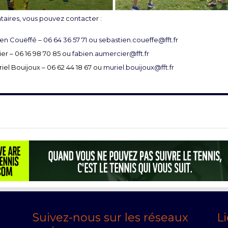
ires, vous pouvez contacter :
ien Couëffé – 06 64 36 57 71 ou
sebastien.coueffe@fft.fr
er – 06 16 98 70 85 ou
fabien.aumercier@fft.fr
riel Bouijoux – 06 62 44 18 67 ou
muriel.bouijoux@fft.fr
Suivez-nous sur les réseaux
Li