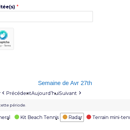
itée(s)
*
Semaine de Avr 27th
Précédent
Aujourd’hui
Suivant
r
cette période.
eral
Kit Beach Tennis
Radar
Terrain mini-ten