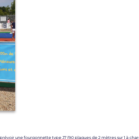
, prévoir une fourgonnette type J7 (90 plaques de 2 mètres sur 1 à char