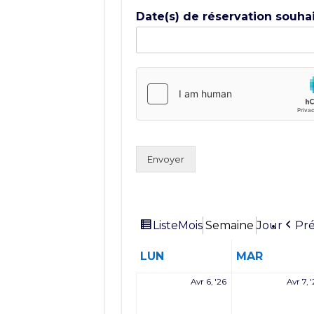
Date(s) de réservation souha
Envoyer
Vue
Liste
Pr
Mois
Semaine
Jour
en
LUNDI
MARDI
LUN
MAR
6
Avr 6, '26
Avr 7, 
avril
2026