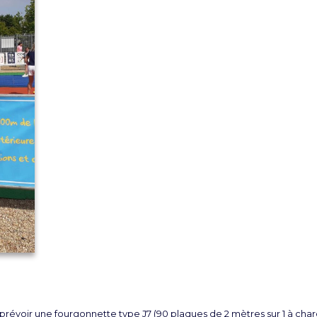
, prévoir une fourgonnette type J7 (90 plaques de 2 mètres sur 1 à char