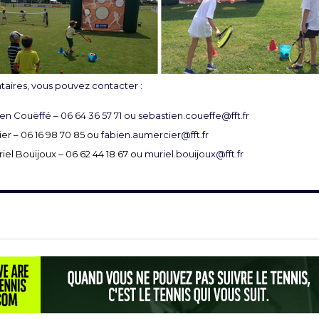
ires, vous pouvez contacter :
ien Couëffé – 06 64 36 57 71 ou
sebastien.coueffe@fft.fr
er – 06 16 98 70 85 ou
fabien.aumercier@fft.fr
riel Bouijoux – 06 62 44 18 67 ou
muriel.bouijoux@fft.fr