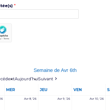
itée(s)
*
Semaine de Avr 6th
écédent
Aujourd’hui
Suivant
MERCREDI
JEUDI
VENDREDI
MER
JEU
VEN
7
8
9
10
'26
Avr 8, '26
Avr 9, '26
Avr 10, '26
avril
avril
avril
avril
2026
2026
2026
202