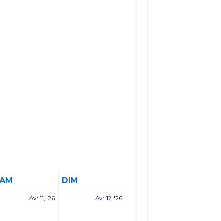
SAMEDI
DIMANCHE
SAM
DIM
11
12
Avr 11, '26
Avr 12, '26
avril
avril
6
2026
2026