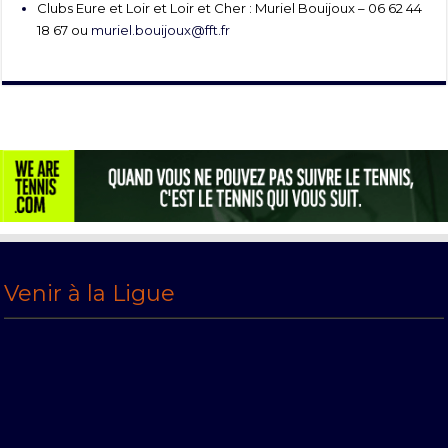
Clubs Eure et Loir et Loir et Cher : Muriel Bouijoux – 06 62 44
18 67 ou
muriel.bouijoux@fft.fr
Venir à la Ligue