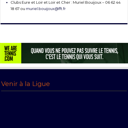
Clubs Eure et Loir et Loir et Cher : Muriel Bouijoux – 06 62 44
18 67 ou
muriel.bouijoux@fft.fr
Venir à la Ligue