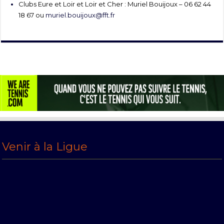
Clubs Eure et Loir et Loir et Cher : Muriel Bouijoux – 06 62 44
18 67 ou
muriel.bouijoux@fft.fr
Venir à la Ligue