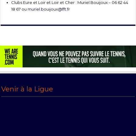
Clubs Eure et Loir et Loir et Cher : Muriel Bouijoux – 06 62 44
18 67 ou
muriel.bouijoux@fft.fr
Venir à la Ligue