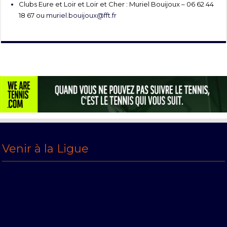
Clubs Eure et Loir et Loir et Cher : Muriel Bouijoux – 06 62 44
18 67 ou
muriel.bouijoux@fft.fr
Venir à la Ligue