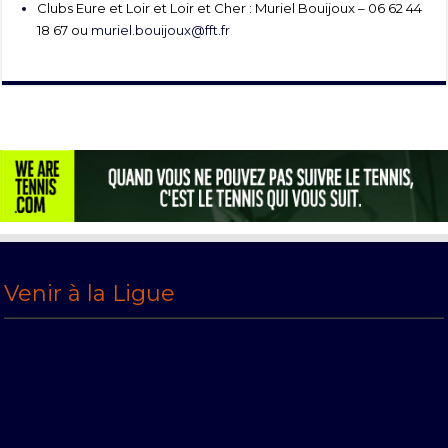
Clubs Eure et Loir et Loir et Cher : Muriel Bouijoux – 06 62 44
18 67 ou
muriel.bouijoux@fft.fr
Venir à la Ligue