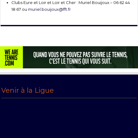
Clubs Eure et Loir et Loir et Cher : Muriel Bouijoux – 06 62 44
18 67 ou
muriel.bouijoux@fft.fr
Venir à la Ligue