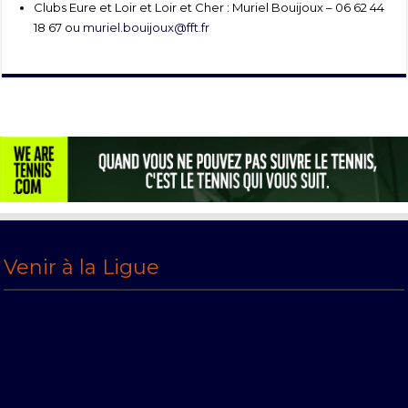
Clubs Eure et Loir et Loir et Cher : Muriel Bouijoux – 06 62 44
18 67 ou
muriel.bouijoux@fft.fr
Venir à la Ligue