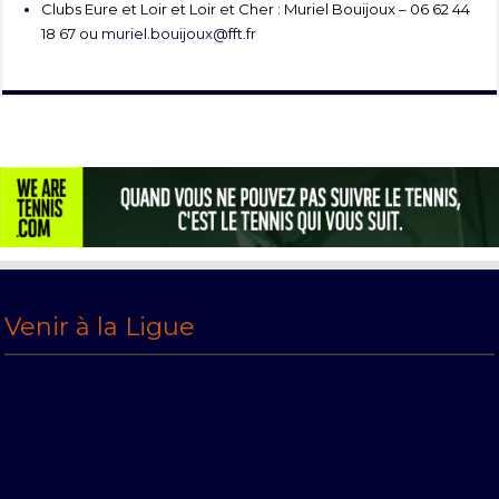
Clubs Eure et Loir et Loir et Cher : Muriel Bouijoux – 06 62 44
18 67 ou
muriel.bouijoux@fft.fr
Venir à la Ligue