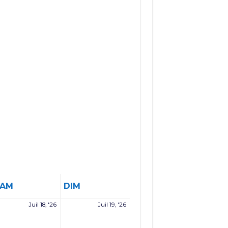
SAMEDI
DIMANCHE
SAM
DIM
18
19
Juil 18, '26
Juil 19, '26
et
juillet
juillet
6
2026
2026