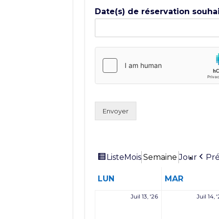
Date(s) de réservation souha
Envoyer
Vue
Liste
Pr
Mois
Semaine
Jour
en
LUNDI
MARDI
LUN
MAR
13
Juil 13, '26
Juil 14, 
juillet
2026