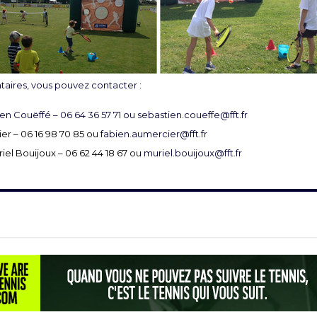
ires, vous pouvez contacter :
ien Couëffé – 06 64 36 57 71 ou
sebastien.coueffe@fft.fr
er – 06 16 98 70 85 ou
fabien.aumercier@fft.fr
riel Bouijoux – 06 62 44 18 67 ou
muriel.bouijoux@fft.fr