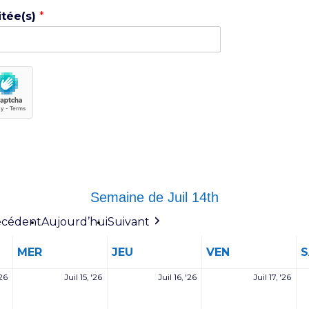
itée(s)
*
Semaine de Juil 14th
écédent
Aujourd’hui
Suivant
MERCREDI
JEUDI
VENDREDI
MER
JEU
VEN
14
15
16
17
'26
Juil 15, '26
Juil 16, '26
Juil 17, '26
juillet
juillet
juillet
juill
2026
2026
2026
202