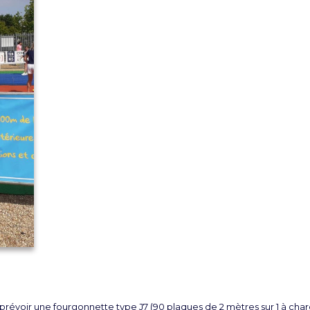
, prévoir une fourgonnette type J7 (90 plaques de 2 mètres sur 1 à char