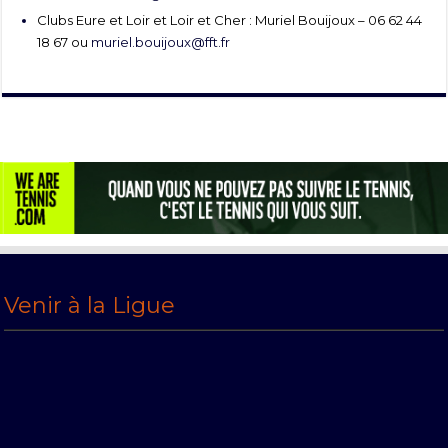
Clubs Eure et Loir et Loir et Cher : Muriel Bouijoux – 06 62 44
18 67 ou
muriel.bouijoux@fft.fr
Venir à la Ligue