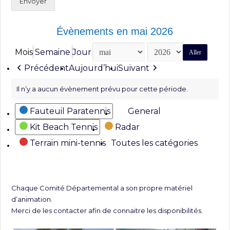
Envoyer
Évènements en mai 2026
Mois
Semaine
Jour
Mois
Année
Précédent
Aujourd’hui
Suivant
Il n’y a aucun évènement prévu pour cette période.
Catégories
Fauteuil Paratennis
General
Kit Beach Tennis
Radar
Terrain mini-tennis
Toutes les catégories
Chaque Comité Départemental a son propre matériel
d’animation.
Merci de les contacter afin de connaitre les disponibilités.