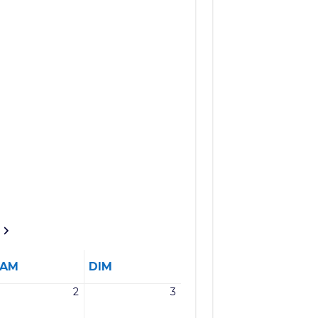
SAMEDI
DIMANCHE
SAM
DIM
2
3
2
3
mai
mai