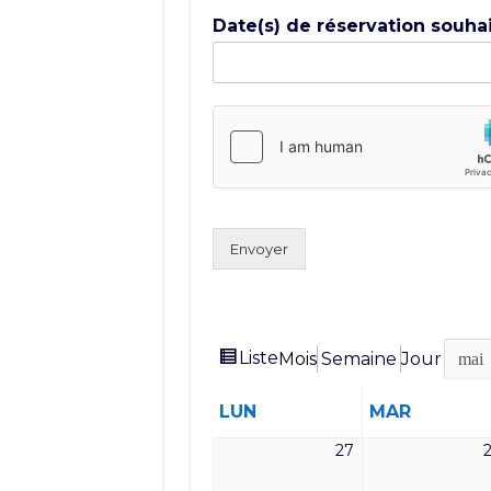
Date(s) de réservation souha
Envoyer
Vue
Liste
Mois
Semaine
Jour
Mois
Année
en
LUNDI
MARDI
LUN
MAR
27
27
avril