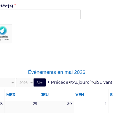
itée(s)
*
Évènements en mai 2026
Précédent
Aujourd’hui
Suivant
MERCREDI
JEUDI
VENDREDI
MER
JEU
VEN
28
29
30
1
28
29
30
1
avril
avril
avril
mai