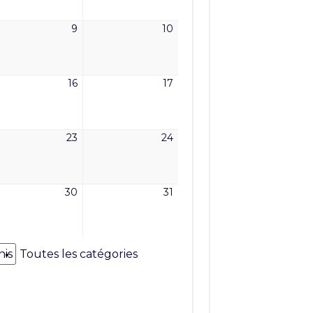
6
2026
2026
9
10
9
10
mai
mai
6
2026
2026
16
17
16
17
mai
mai
6
2026
2026
23
24
23
24
mai
mai
6
2026
2026
30
31
30
31
mai
mai
6
2026
2026
nis
Toutes les catégories