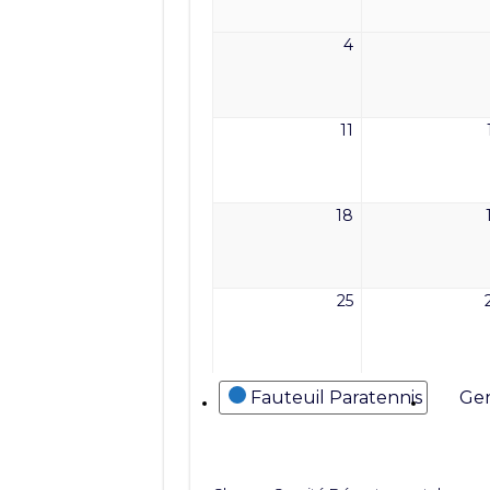
2026
4
4
mai
2026
11
11
mai
2026
18
18
mai
2026
25
25
mai
2026
Catégories
Fauteuil Paratennis
Gen