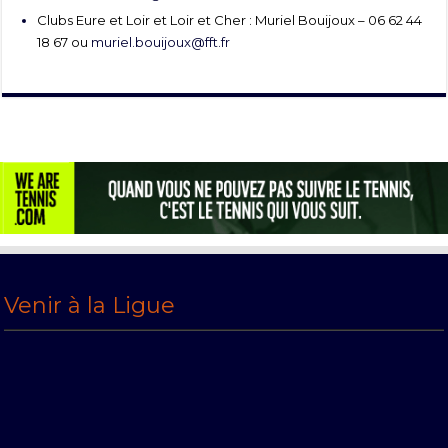
Clubs Eure et Loir et Loir et Cher : Muriel Bouijoux – 06 62 44
18 67 ou
muriel.bouijoux@fft.fr
Venir à la Ligue