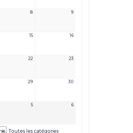
6
2026
2026
8
9
8
9
t
août
août
6
2026
2026
15
16
15
16
t
août
août
6
2026
2026
22
23
22
23
t
août
août
6
2026
2026
29
30
29
30
t
août
août
6
2026
2026
5
6
5
6
tembre
septembre
septembre
6
2026
2026
nis
Toutes les catégories