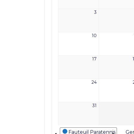
2026
3
3
août
2026
10
10
août
2026
17
17
août
2026
24
24
août
2026
31
31
août
2026
Catégories
Fauteuil Paratennis
Gen