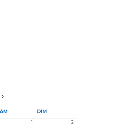
SAMEDI
DIMANCHE
SAM
DIM
1
2
1
2
et
août
août