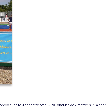
, prévoir une fourgonnette type J7 (90 plaques de 2 mètres sur 1 à char