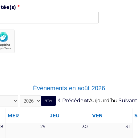
itée(s)
*
Évènements en août 2026
Précédent
Aujourd’hui
Suivant
MERCREDI
JEUDI
VENDREDI
MER
JEU
VEN
28
29
30
31
28
29
30
31
juillet
juillet
juillet
juill