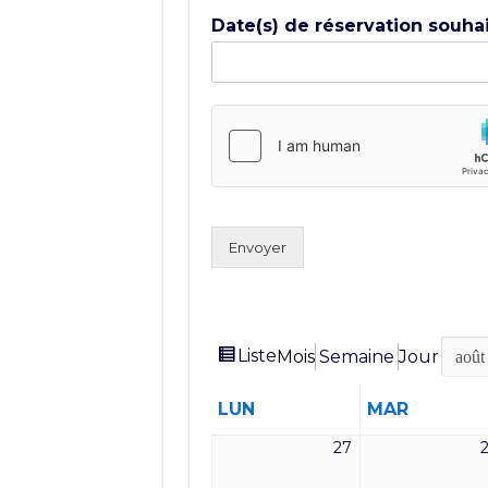
Date(s) de réservation souha
Envoyer
Vue
Liste
Mois
Semaine
Jour
Mois
Année
en
LUNDI
MARDI
LUN
MAR
27
27
juillet