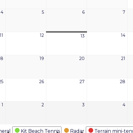
2026
2026
2026
202
4
5
6
7
4
5
6
7
août
août
août
aoû
2026
2026
2026
202
11
12
14
11
12
14
13
13
août
août
aoû
août
2026
2026
202
2026
18
19
20
21
18
19
20
21
août
août
août
aoû
2026
2026
2026
202
25
26
27
28
25
26
27
28
août
août
août
aoû
2026
2026
2026
202
1
2
3
4
1
2
3
4
septembre
septembre
septembre
sep
2026
2026
2026
202
eral
Kit Beach Tennis
Radar
Terrain mini-ten