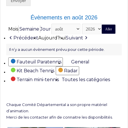
Envoyer
Évènements en août 2026
Mois
Semaine
Jour
Mois
Année
Précédent
Aujourd’hui
Suivant
Il n’y a aucun évènement prévu pour cette période.
Catégories
Fauteuil Paratennis
General
Kit Beach Tennis
Radar
Terrain mini-tennis
Toutes les catégories
Chaque Comité Départemental a son propre matériel
d’animation.
Merci de les contacter afin de connaitre les disponibilités.