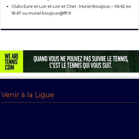
Clubs Eure et Loir et Loir et Cher : Muriel Bouijoux – 06 62 44
18 67 ou
muriel.bouijoux@fft.fr
Venir à la Ligue