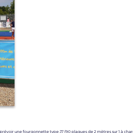
, prévoir une fourgonnette type J7 (90 plaques de 2 mètres sur 1 à char