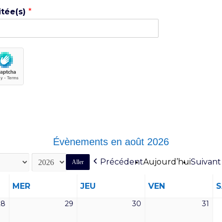
itée(s)
*
Évènements en août 2026
Précédent
Aujourd’hui
Suivant
MERCREDI
JEUDI
VENDREDI
MER
JEU
VEN
28
29
30
31
28
29
30
31
juillet
juillet
juillet
juill