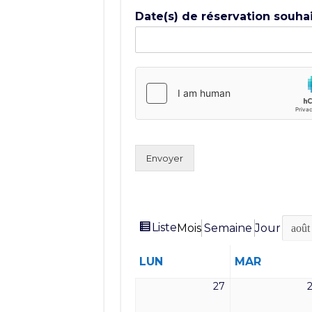
Date(s) de réservation souha
Envoyer
Vue
Liste
Mois
Semaine
Jour
Mois
Année
en
LUNDI
MARDI
LUN
MAR
27
27
juillet