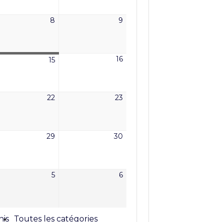
6
2026
2026
8
9
8
9
t
août
août
6
2026
2026
16
16
15
15
t
août
août
6
2026
2026
22
23
22
23
t
août
août
6
2026
2026
29
30
29
30
t
août
août
6
2026
2026
5
6
5
6
tembre
septembre
septembre
6
2026
2026
nis
Toutes les catégories