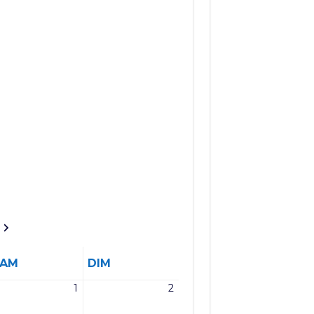
SAMEDI
DIMANCHE
SAM
DIM
1
2
1
2
et
août
août