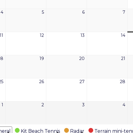
2026
2026
2026
202
4
5
6
7
4
5
6
7
août
août
août
aoû
2026
2026
2026
202
11
12
13
14
11
12
13
14
août
août
août
aoû
2026
2026
2026
202
18
19
20
21
18
19
20
21
août
août
août
aoû
2026
2026
2026
202
25
26
27
28
25
26
27
28
août
août
août
aoû
2026
2026
2026
202
1
2
3
4
1
2
3
4
septembre
septembre
septembre
sep
2026
2026
2026
202
eral
Kit Beach Tennis
Radar
Terrain mini-ten