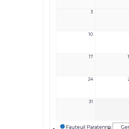
2026
3
3
août
2026
10
10
août
2026
17
17
août
2026
24
24
août
2026
31
31
août
2026
Catégories
Fauteuil Paratennis
Gen