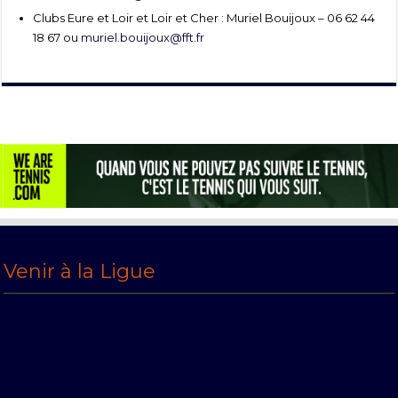
Clubs Eure et Loir et Loir et Cher : Muriel Bouijoux – 06 62 44
18 67 ou
muriel.bouijoux@fft.fr
Venir à la Ligue