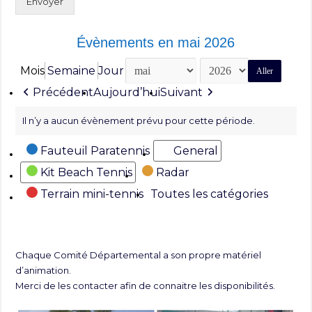
Envoyer
Évènements en mai 2026
Mois
Semaine
Jour
Mois
Année
Précédent
Aujourd’hui
Suivant
Il n’y a aucun évènement prévu pour cette période.
Catégories
Fauteuil Paratennis
General
Kit Beach Tennis
Radar
Terrain mini-tennis
Toutes les catégories
Chaque Comité Départemental a son propre matériel
d’animation.
Merci de les contacter afin de connaitre les disponibilités.