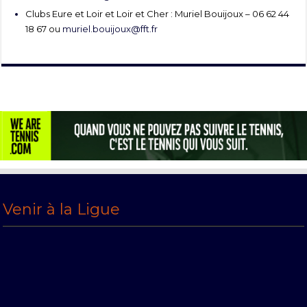
Clubs Eure et Loir et Loir et Cher : Muriel Bouijoux – 06 62 44
18 67 ou
muriel.bouijoux@fft.fr
Venir à la Ligue