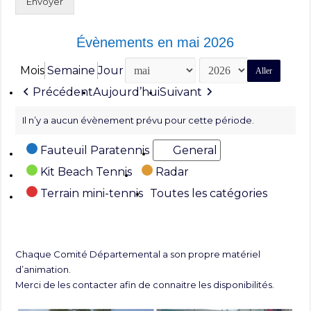
Envoyer
Évènements en mai 2026
Mois
Semaine
Jour
Mois
Année
Précédent
Aujourd’hui
Suivant
Il n’y a aucun évènement prévu pour cette période.
Catégories
Fauteuil Paratennis
General
Kit Beach Tennis
Radar
Terrain mini-tennis
Toutes les catégories
Chaque Comité Départemental a son propre matériel
d’animation.
Merci de les contacter afin de connaitre les disponibilités.