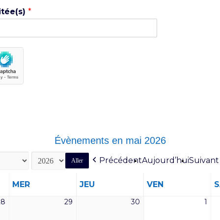
itée(s)
*
Évènements en mai 2026
Précédent
Aujourd’hui
Suivant
MERCREDI
JEUDI
VENDREDI
MER
JEU
VEN
28
29
30
1
28
29
30
1
avril
avril
avril
mai