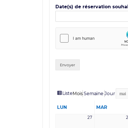
Date(s) de réservation souha
Envoyer
Vue
Liste
Mois
Semaine
Jour
Mois
Année
en
LUNDI
MARDI
LUN
MAR
27
27
avril