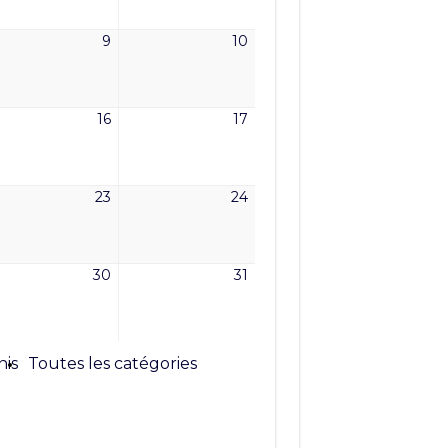
6
2026
2026
9
10
9
10
mai
mai
6
2026
2026
16
17
16
17
mai
mai
6
2026
2026
23
24
23
24
mai
mai
6
2026
2026
30
31
30
31
mai
mai
6
2026
2026
nis
Toutes les catégories