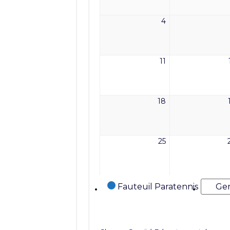
2026
4
4
mai
2026
11
11
mai
2026
18
18
mai
2026
25
25
mai
2026
Catégories
Fauteuil Paratennis
Gen