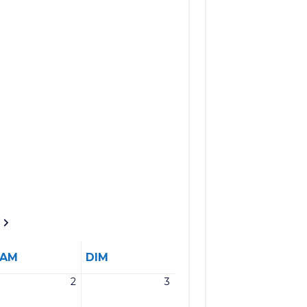
SAMEDI
DIMANCHE
SAM
DIM
2
3
2
3
mai
mai