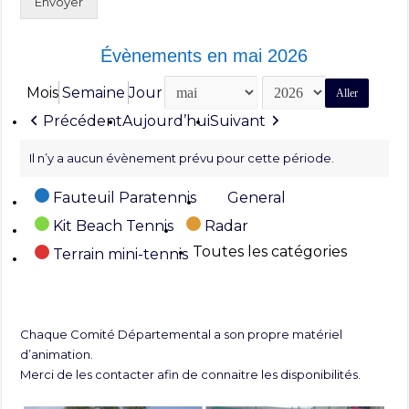
Envoyer
Évènements en mai 2026
Mois
Semaine
Jour
Mois
Année
Précédent
Aujourd’hui
Suivant
Il n’y a aucun évènement prévu pour cette période.
Catégories
Fauteuil Paratennis
General
Kit Beach Tennis
Radar
Toutes les catégories
Terrain mini-tennis
Chaque Comité Départemental a son propre matériel
d’animation.
Merci de les contacter afin de connaitre les disponibilités.