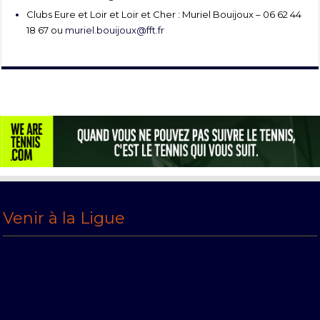
Clubs Eure et Loir et Loir et Cher : Muriel Bouijoux – 06 62 44
18 67 ou
muriel.bouijoux@fft.fr
Venir à la Ligue