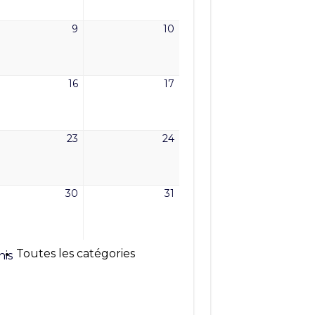
6
2026
2026
9
10
9
10
mai
mai
6
2026
2026
16
17
16
17
mai
mai
6
2026
2026
23
24
23
24
mai
mai
6
2026
2026
30
31
30
31
mai
mai
6
2026
2026
Toutes les catégories
nis