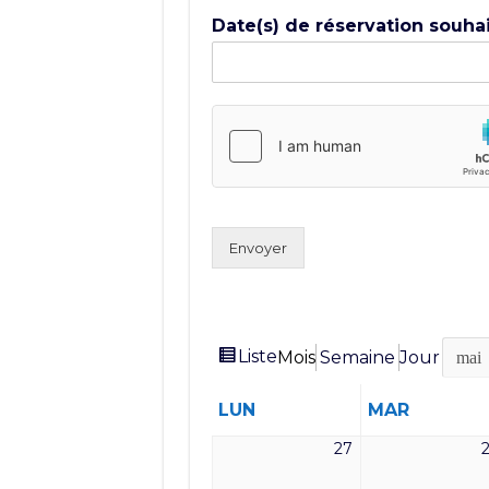
Date(s) de réservation souha
Envoyer
Vue
Liste
Mois
Semaine
Jour
Mois
Année
en
LUNDI
MARDI
LUN
MAR
27
27
avril