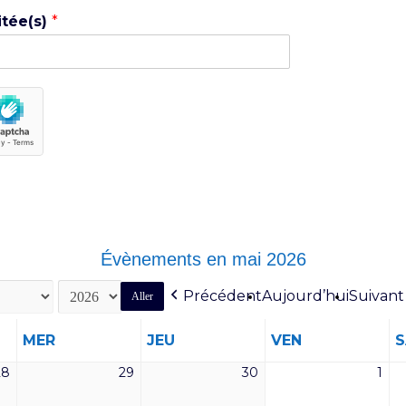
itée(s)
*
Évènements en mai 2026
Précédent
Aujourd’hui
Suivant
MERCREDI
JEUDI
VENDREDI
MER
JEU
VEN
28
29
30
1
28
29
30
1
avril
avril
avril
mai