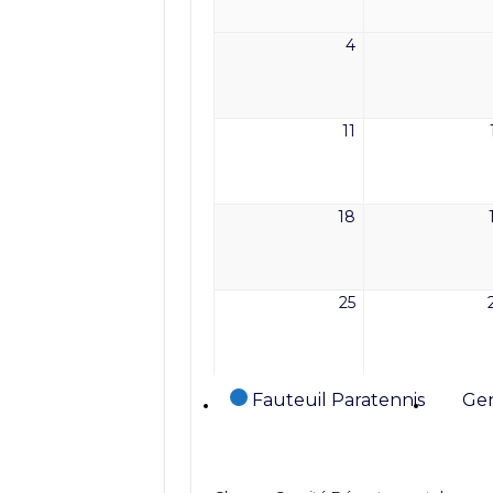
2026
4
4
mai
2026
11
11
mai
2026
18
18
mai
2026
25
25
mai
2026
Catégories
Fauteuil Paratennis
Gen