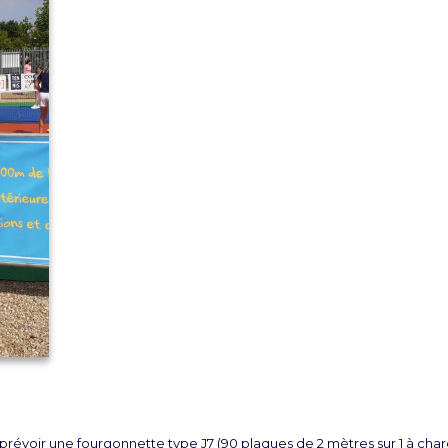
, prévoir une fourgonnette type J7 (90 plaques de 2 mètres sur 1 à char