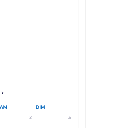
SAMEDI
DIMANCHE
SAM
DIM
2
3
2
3
mai
mai