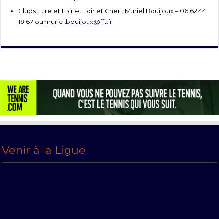
Clubs Eure et Loir et Loir et Cher : Muriel Bouijoux – 06 62 44
18 67 ou
muriel.bouijoux@fft.fr
Venir à la Ligue