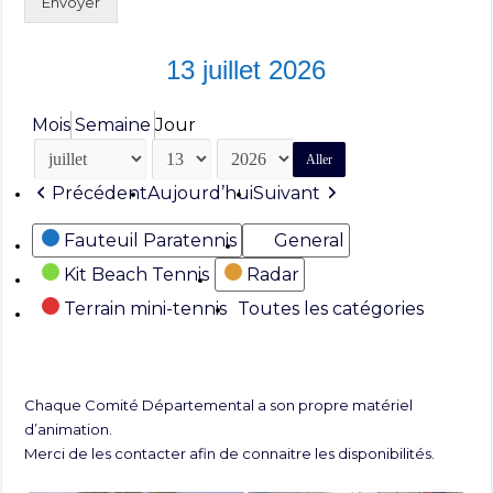
Envoyer
13 juillet 2026
Mois
Semaine
Jour
Mois
Jour
Année
Précédent
Aujourd’hui
Suivant
Catégories
Fauteuil Paratennis
General
Kit Beach Tennis
Radar
Terrain mini-tennis
Toutes les catégories
Chaque Comité Départemental a son propre matériel
d’animation.
Merci de les contacter afin de connaitre les disponibilités.