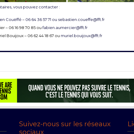
ires, vous pouvez contacter :
ien Couëffé – 06 64 36 57 71 ou
sebastien.coueffe@fft.fr
er – 06 16 98 70 85 ou
fabien.aumercier@fft.fr
riel Bouijoux – 06 62 44 18 67 ou
muriel.bouijoux@fft.fr
Suivez-nous sur les réseaux
Li
sociaux