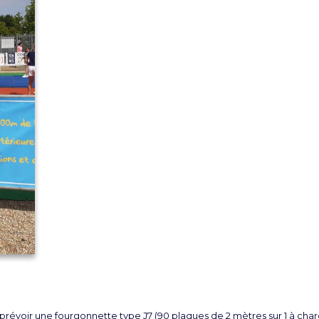
, prévoir une fourgonnette type J7 (90 plaques de 2 mètres sur 1 à char