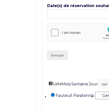
Date(s) de réservation souha
Envoyer
Vue
Liste
Mois
Semaine
Jour
Mois
Jour
Année
en
Catégories
Fauteuil Paratennis
Gen