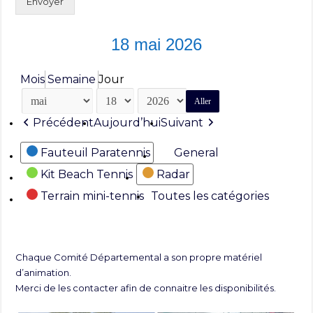
Envoyer
18 mai 2026
Mois
Semaine
Jour
Mois
Jour
Année
Précédent
Aujourd’hui
Suivant
Catégories
Fauteuil Paratennis
General
Kit Beach Tennis
Radar
Terrain mini-tennis
Toutes les catégories
Chaque Comité Départemental a son propre matériel
d’animation.
Merci de les contacter afin de connaitre les disponibilités.