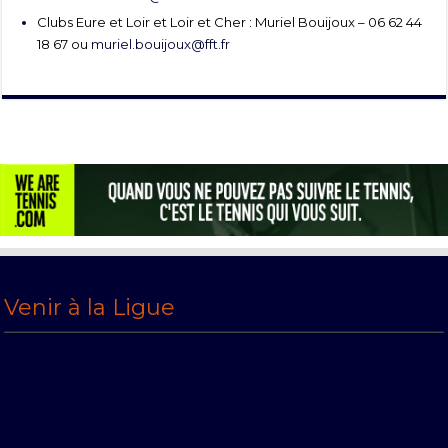
Clubs Eure et Loir et Loir et Cher : Muriel Bouijoux – 06 62 44
18 67 ou
muriel.bouijoux@fft.fr
Venir à la Ligue