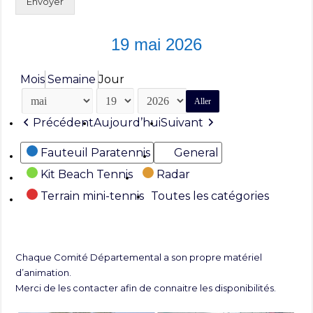
Envoyer
19 mai 2026
Mois
Semaine
Jour
Mois
Jour
Année
Précédent
Aujourd’hui
Suivant
Catégories
Fauteuil Paratennis
General
Kit Beach Tennis
Radar
Terrain mini-tennis
Toutes les catégories
Chaque Comité Départemental a son propre matériel
d’animation.
Merci de les contacter afin de connaitre les disponibilités.