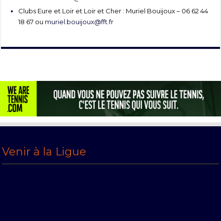
Clubs Eure et Loir et Loir et Cher : Muriel Bouijoux – 06 62 44
18 67 ou
muriel.bouijoux@fft.fr
Venir à la Ligue