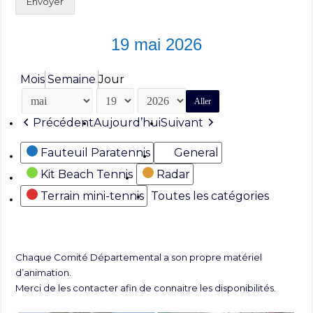
Envoyer
19 mai 2026
Mois
Semaine
Jour
Mois
Jour
Année
Précédent
Aujourd’hui
Suivant
Catégories
Fauteuil Paratennis
General
Kit Beach Tennis
Radar
Terrain mini-tennis
Toutes les catégories
Chaque Comité Départemental a son propre matériel
d’animation.
Merci de les contacter afin de connaitre les disponibilités.