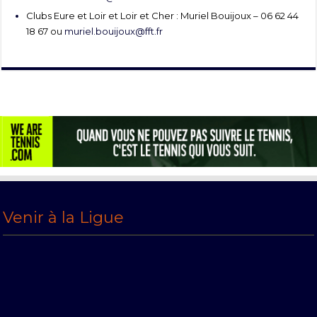
Clubs Eure et Loir et Loir et Cher : Muriel Bouijoux – 06 62 44
18 67 ou
muriel.bouijoux@fft.fr
Venir à la Ligue