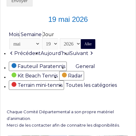
Envoyer
19 mai 2026
Mois
Semaine
Jour
Mois
Jour
Année
Précédent
Aujourd’hui
Suivant
Catégories
Fauteuil Paratennis
General
Kit Beach Tennis
Radar
Terrain mini-tennis
Toutes les catégories
Chaque Comité Départemental a son propre matériel
d’animation.
Merci de les contacter afin de connaitre les disponibilités.