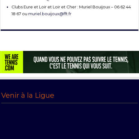
Clubs Eure et Loir et Loir et Cher : Muriel Bouijoux – 06 62 44
18 67 ou
muriel.bouijoux@fft.fr
Venir à la Ligue