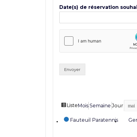
Date(s) de réservation souha
Envoyer
Vue
Liste
Mois
Semaine
Jour
Mois
Jour
Année
en
Catégories
Fauteuil Paratennis
Gen