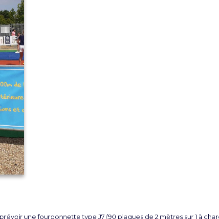
, prévoir une fourgonnette type J7 (90 plaques de 2 mètres sur 1 à char