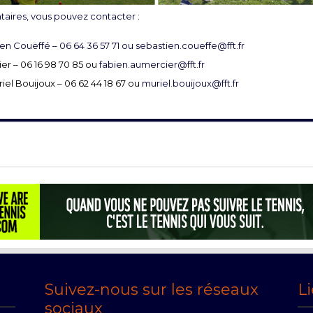
ires, vous pouvez contacter :
ien Couëffé – 06 64 36 57 71 ou
sebastien.coueffe@fft.fr
er – 06 16 98 70 85 ou
fabien.aumercier@fft.fr
riel Bouijoux – 06 62 44 18 67 ou
muriel.bouijoux@fft.fr
Suivez-nous sur les réseaux
Li
sociaux