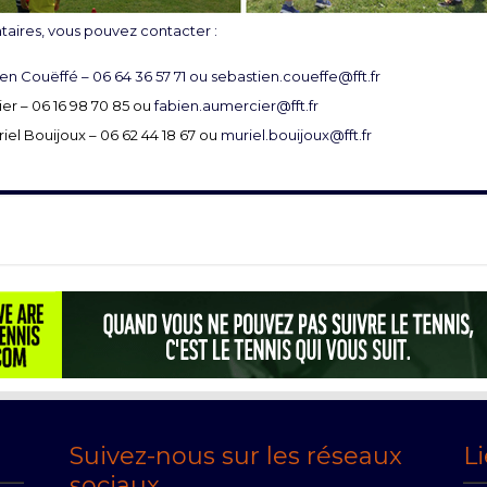
ires, vous pouvez contacter :
ien Couëffé – 06 64 36 57 71 ou
sebastien.coueffe@fft.fr
er – 06 16 98 70 85 ou
fabien.aumercier@fft.fr
riel Bouijoux – 06 62 44 18 67 ou
muriel.bouijoux@fft.fr
Suivez-nous sur les réseaux
Li
sociaux