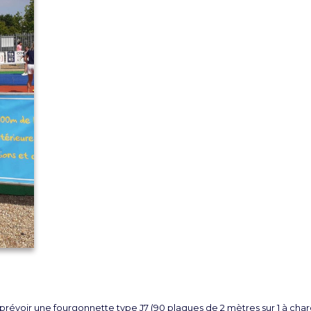
, prévoir une fourgonnette type J7 (90 plaques de 2 mètres sur 1 à char