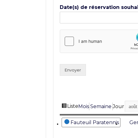
Date(s) de réservation souha
Envoyer
Vue
Liste
Mois
Semaine
Jour
Mois
Jour
Année
en
Catégories
Fauteuil Paratennis
Gen