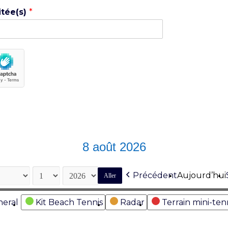
itée(s)
*
8 août 2026
Précédent
Aujourd’hui
eral
Kit Beach Tennis
Radar
Terrain mini-ten