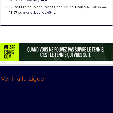
fabien.aumercier@fft.fr
Clubs Eure et Loir et Loir et Cher : Muriel Bouijoux – 06 62 44
18 67 ou
muriel.bouijoux@fft.fr
Venir à la Ligue