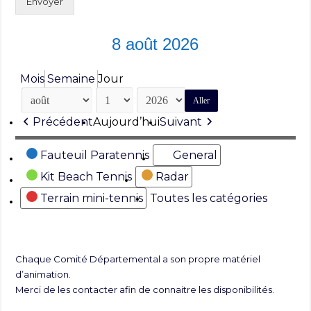
Envoyer
8 août 2026
Mois
Semaine
Jour
Mois
Jour
Année
Précédent
Aujourd’hui
Suivant
Catégories
Fauteuil Paratennis
General
Kit Beach Tennis
Radar
Terrain mini-tennis
Toutes les catégories
Chaque Comité Départemental a son propre matériel
d’animation.
Merci de les contacter afin de connaitre les disponibilités.