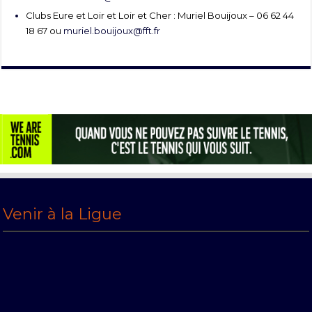
Clubs Eure et Loir et Loir et Cher : Muriel Bouijoux – 06 62 44
18 67 ou
muriel.bouijoux@fft.fr
Venir à la Ligue