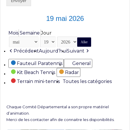
Envoyer
19 mai 2026
Mois
Semaine
Jour
Mois
Jour
Année
Précédent
Aujourd’hui
Suivant
Catégories
Fauteuil Paratennis
General
Kit Beach Tennis
Radar
Terrain mini-tennis
Toutes les catégories
Chaque Comité Départemental a son propre matériel
d’animation.
Merci de les contacter afin de connaitre les disponibilités.