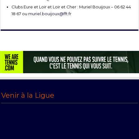
Clubs Eure et Loir et Loir et Cher : Muriel Bouijoux – 06 62 44
18 67 ou
muriel.bouijoux@fft.fr
Venir à la Ligue