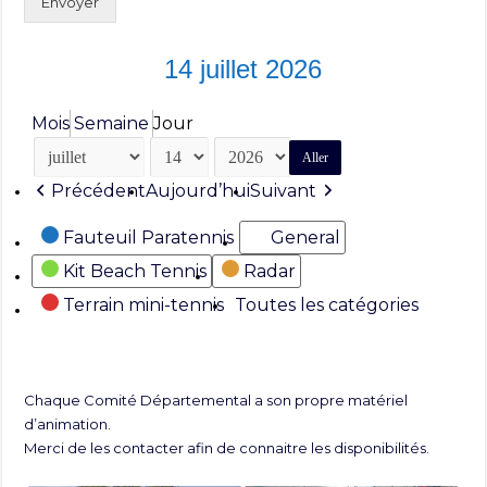
Envoyer
14 juillet 2026
Mois
Semaine
Jour
Mois
Jour
Année
Précédent
Aujourd’hui
Suivant
Catégories
Fauteuil Paratennis
General
Kit Beach Tennis
Radar
Terrain mini-tennis
Toutes les catégories
Chaque Comité Départemental a son propre matériel
d’animation.
Merci de les contacter afin de connaitre les disponibilités.