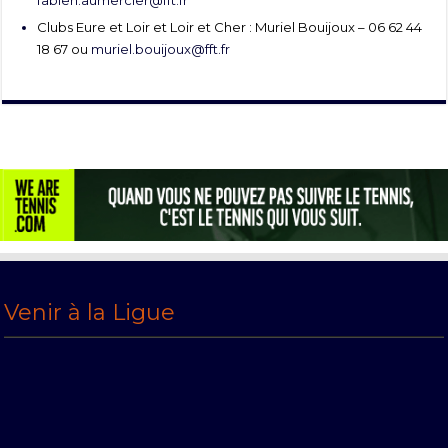
fabien.aumercier@fft.fr
Clubs Eure et Loir et Loir et Cher : Muriel Bouijoux – 06 62 44
18 67 ou
muriel.bouijoux@fft.fr
Venir à la Ligue