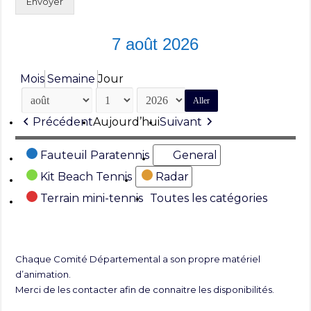
Envoyer
7 août 2026
Mois
Semaine
Jour
Mois
Jour
Année
Précédent
Aujourd’hui
Suivant
Catégories
Fauteuil Paratennis
General
Kit Beach Tennis
Radar
Terrain mini-tennis
Toutes les catégories
Chaque Comité Départemental a son propre matériel
d’animation.
Merci de les contacter afin de connaitre les disponibilités.